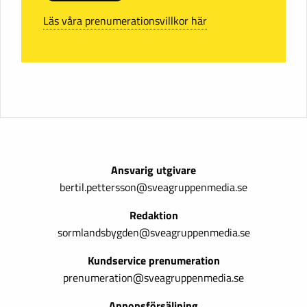
Läs våra prenumerationsvillkor här
Ansvarig utgivare
bertil.pettersson@sveagruppenmedia.se
Redaktion
sormlandsbygden@sveagruppenmedia.se
Kundservice prenumeration
prenumeration@sveagruppenmedia.se
Annonsförsäljning