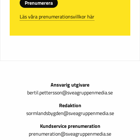
Prenumerera
Läs våra prenumerationsvillkor här
Ansvarig utgivare
bertil.pettersson@sveagruppenmedia.se
Redaktion
sormlandsbygden@sveagruppenmedia.se
Kundservice prenumeration
prenumeration@sveagruppenmedia.se