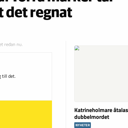
tt det regnat
et redan nu.
till det.
Katrineholmare åtalas
dubbelmordet
NYHETER