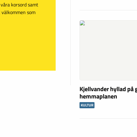
sa våra korsord samt
mt välkommen som
Kjellvander hyllad på
hemmaplanen
KULTUR