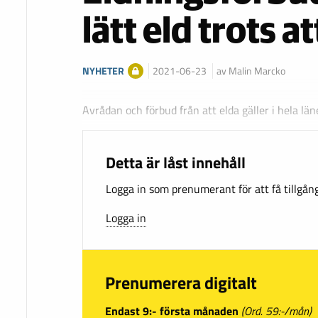
lätt eld trots a
NYHETER
2021-06-23
av Malin Marcko
Avrådan och förbud från att elda gäller i hela län
Detta är låst innehåll
Logga in som prenumerant för att få tillgång 
Logga in
Prenumerera digitalt
Endast 9:- första månaden
(Ord. 59:-/mån)