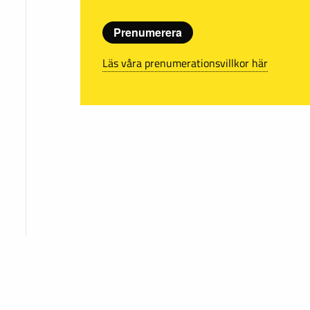
Prenumerera
Läs våra prenumerationsvillkor här