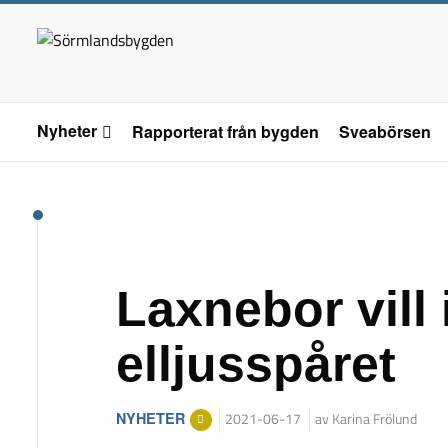
Nyheter
Rapporterat från bygden
Sveabörsen
Laxnebor vill 
elljusspåret
NYHETER
2021-06-17
av Karina Frölund