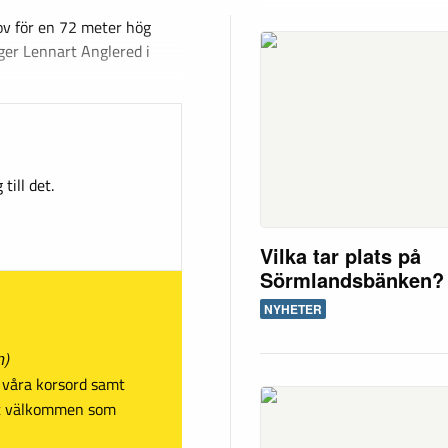
ov för en 72 meter hög
äger Lennart Anglered i
till det.
Vilka tar plats på
Sörmlandsbänken?
NYHETER
n)
sa våra korsord samt
mt välkommen som