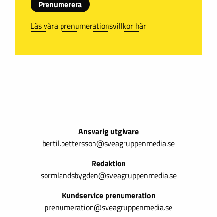
Prenumerera
Läs våra prenumerationsvillkor här
Ansvarig utgivare
bertil.pettersson@sveagruppenmedia.se
Redaktion
sormlandsbygden@sveagruppenmedia.se
Kundservice prenumeration
prenumeration@sveagruppenmedia.se