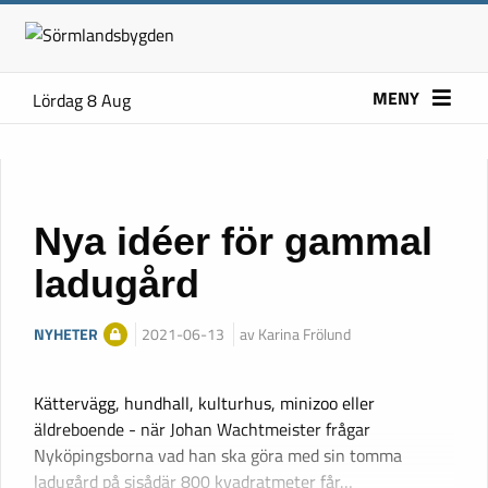
MENY
Lördag 8 Aug
Nya idéer för gammal
ladugård
NYHETER
2021-06-13
av Karina Frölund
Kättervägg, hundhall, kulturhus, minizoo eller
äldreboende - när Johan Wachtmeister frågar
Nyköpingsborna vad han ska göra med sin tomma
ladugård på sisådär 800 kvadratmeter får…