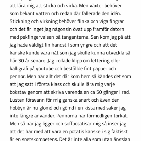
att lära mig att sticka och virka. Men växter behöver
som bekant vatten och redan där fallerade den idén.
Stickning och virkning behöver flinka och viga fingrar
och det är inget jag någonsin övat upp framför datorn
med pekfingervalsen på tangenterna. Sen kom jag på att
jag hade väldigt fin handstil som yngre och att det
kanske kunde vara nåt som jag skulle kunna utveckla så
här 30 år senare. Jag kollade klipp om lettering eller
kalligrafi på youtube och beställde fint papper och
pennor. Men när allt det där kom hem så kändes det som
att jag satt i första klass och skulle lära mig varje
bokstav genom att skriva varenda en ca 50 gånger i rad.
Lusten försvann för mig ganska snart och även den
hobbyn är nu glömd och gömd i en kista med saker jag
inte längre använder. Pennorna har förmodligen torkat.
Men så när jag ligger och soffpotatisar mig så inser jag
att det här med att vara en potatis kanske i sig faktiskt
är en spetskompetens. Det är inte alla som utan ängslan