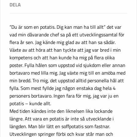
“Du är som en potatis. Dig kan man ha till allt” det var
vad min dåvarande chef sa på ett utvecklingssamtal för
flera år sen. Jag kände mig glad av att han sa sådär.
Växte av att höra att han tyckte att jag var bred i min
kompetens och att han kunde ha mig på flera olika
poster. Fylla hålen som uppstod vid sjukdom eller annan
bortavaro med lilla mig. Jag växte mig till en amöba med
min bredd. Tro mig, det uppstod alltid personella hål att
fylla. Som mest fyllde jag någon enstaka dag hela 4
personers bortavaro. Ingen fara för mig, jag var ju en
potatis – kunde allt.
Med tiden kändes inte den liknelsen lika lockande
längre. Att vara en potatis är inte så utvecklande i
längden. Man blir lätt en soffpotatis som fastnar.
Utvecklingen springer förbi och kvar står man och