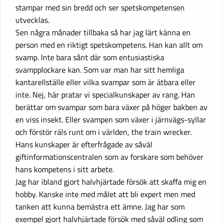
stampar med sin bredd och ser spetskompetensen
utvecklas.
Sen några månader tillbaka så har jag lärt känna en
person med en riktigt spetskompetens. Han kan allt om
svamp. Inte bara sånt där som entusiastiska
svampplockare kan. Som var man har sitt hemliga
kantarellställe eller vilka svampar som är ätbara eller
inte. Nej, här pratar vi specialkunskaper av rang. Han
berättar om svampar som bara växer på höger bakben av
en viss insekt. Eller svampen som växer i järnvägs-syllar
och förstör räls runt om i världen, the train wrecker.
Hans kunskaper är efterfrågade av såväl
giftinformationscentralen som av forskare som behöver
hans kompetens i sitt arbete.
Jag har ibland gjort halvhjärtade försök att skaffa mig en
hobby. Kanske inte med målet att bli expert men med
tanken att kunna bemästra ett ämne. Jag har som
exempel gjort halvhjärtade försök med såväl odling som