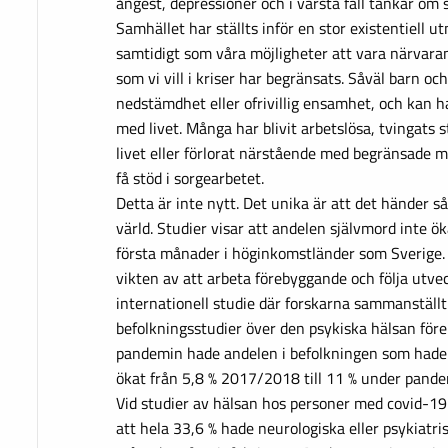
ångest, depressioner och i värsta fall tankar om 
Samhället har ställts inför en stor existentiell u
samtidigt som våra möjligheter att vara närvara
som vi vill i kriser har begränsats. Såväl barn o
nedstämdhet eller ofrivillig ensamhet, och kan h
med livet. Många har blivit arbetslösa, tvingats st
livet eller förlorat närstående med begränsade mö
få stöd i sorgearbetet.
Detta är inte nytt. Det unika är att det händer s
värld. Studier visar att andelen självmord inte 
första månader i höginkomstländer som Sverige.
vikten av att arbeta förebyggande och följa utvec
internationell studie där forskarna sammanställ
befolkningsstudier över den psykiska hälsan för
pandemin hade andelen i befolkningen som hade t
ökat från 5,8 % 2017/2018 till 11 % under pande
Vid studier av hälsan hos personer med covid-19
att hela 33,6 % hade neurologiska eller psykiatr