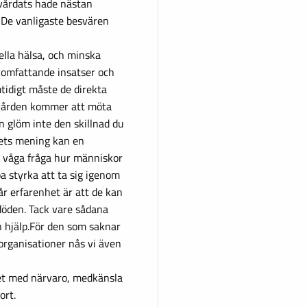
vårdats hade nästan
 De vanligaste besvären
ella hälsa, och minska
s omfattande insatser och
mtidigt måste de direkta
kvården kommer att möta
 glöm inte den skillnad du
vets mening kan en
våga fråga hur människor
pa styrka att ta sig igenom
r erfarenhet är att de kan
öden. Tack vare sådana
 hjälp.För den som saknar
organisationer nås vi även
et med närvaro, medkänsla
ort.