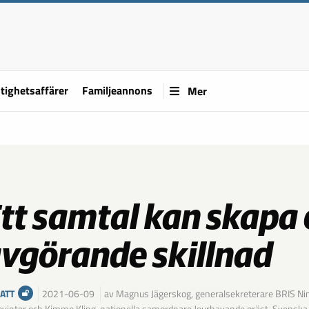
tighetsaffärer
Familjeannons
Mer
tt samtal kan skapa
vgörande skillnad
ATT
2021-06-09
av Magnus Jägerskog, generalsekreterare BRIS Ni