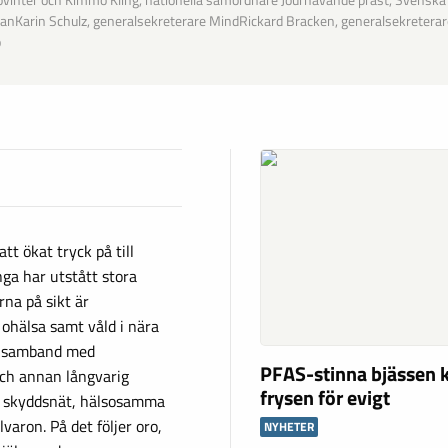
vinter och Kimmo Kling, nationella samordnare Jourhavande präst, Svenska
anKarin Schulz, generalsekreterare MindRickard Bracken, generalsekreterar
o
tt ökat tryck på till
nga har utstått stora
na på sikt är
 ohälsa samt våld i nära
 i samband med
PFAS-stinna bjässen k
och annan långvarig
frysen för evigt
la skyddsnät, hälsosamma
varon. På det följer oro,
NYHETER