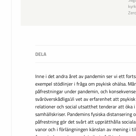
Sago
kyrk
Zer
Inne i det andra året av pandemin ser vi ett fortsa
exempel stödlinjer i fråga om psykisk ohälsa. Må
påfrestningar under pandemin, och konsekvenser
svåröverskådliga.Vi vet av erfarenhet att psykisk
relationer och social utsatthet tenderar att öka
samhällskriser. Pandemins fysiska distansering 
påfrestning gör det svårt att upprätthålla socia
vanor och i förlängningen känslan av mening i till