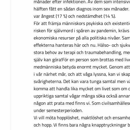
månader efter infektionen. Av dem som intensiv
hälften fått en sådan diagnos inom sex månader.
var ångest (17 %) och nedstämdhet (14 %).
För att främja människors psykiska och existenti
risken för självmord i spåren av pandemin, kräv
ekonomiska resurser på alla politiska nivåer. Sa
effekterna hanteras här och nu. Hälso- och sju
stora behov av terapi och traumabehandling, men
själv kan göra!För en person som brottas med li
medmänniska betyda enormt mycket. Genom att 
i vår närhet mår, och att våga lyssna, kan vi ska
svårigheterna. Det kan vara tunga samtal men vå
komma att handla lika mycket om livet som om d
uppriktiga samtal vågar många söka också annan
någon att prata med finns vi. Som civilsamhälles
under semesterperioden.
Vi vill möta hopplöshet, maktlöshet och ensamh
och hopp. Vi finns bara några knapptryckningar b