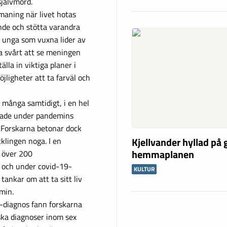
självmord.
tmaning när livet hotas
nde och stötta varandra
ch unga som vuxna lider av
a svårt att se meningen
älla in viktiga planer i
jligheter att ta farväl och
å många samtidigt, i en hel
ökade under pandemins
 Forskarna betonar dock
Kjellvander hyllad på
klingen noga. I en
hemmaplanen
t över 200
e och under covid-19-
KULTUR
ankar om att ta sitt liv
min.
-diagnos fann forskarna
iska diagnoser inom sex