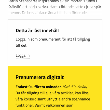
Katrin Stensparre inspirerades av sin morfar "Ruben i
Kråkvik" att börja skriva. Hans diktande satte djupa spår
i henne. De brevväxlade ända tills han förlorade…
Detta är låst innehåll
Logga in som prenumerant för att få tillgång
till det.
Logga in
Prenumerera digitalt
Endast 9:- första månaden
(Ord. 59:-/mån)
Du får tillgång till alla våra artiklar, kan lösa
våra korsord samt utnyttja andra spännande
funktioner. Varmt välkommen som