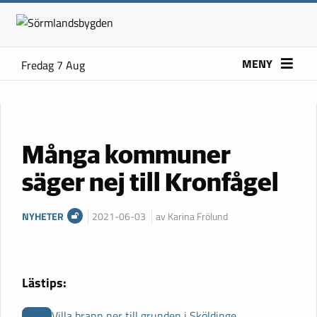
MENY
Fredag 7 Aug
Många kommuner
säger nej till Kronfågel
NYHETER
2021-06-03
av Karina Frölund
Lästips:
Villa brann ner till grunden i Sköldinge