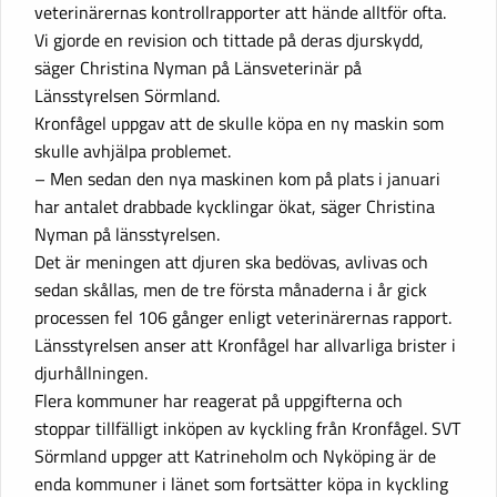
veterinärernas kontrollrapporter att hände alltför ofta.
Vi gjorde en revision och tittade på deras djurskydd,
säger Christina Nyman på Länsveterinär på
Länsstyrelsen Sörmland.
Kronfågel uppgav att de skulle köpa en ny maskin som
skulle avhjälpa problemet.
– Men sedan den nya maskinen kom på plats i januari
har antalet drabbade kycklingar ökat, säger Christina
Nyman på länsstyrelsen.
Det är meningen att djuren ska bedövas, avlivas och
sedan skållas, men de tre första månaderna i år gick
processen fel 106 gånger enligt veterinärernas rapport.
Länsstyrelsen anser att Kronfågel har allvarliga brister i
djurhållningen.
Flera kommuner har reagerat på uppgifterna och
stoppar tillfälligt inköpen av kyckling från Kronfågel. SVT
Sörmland uppger att Katrineholm och Nyköping är de
enda kommuner i länet som fortsätter köpa in kyckling