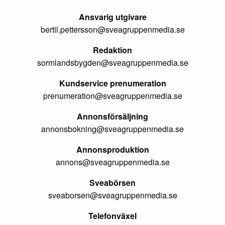
Ansvarig utgivare
bertil.pettersson@sveagruppenmedia.se
Redaktion
sormlandsbygden@sveagruppenmedia.se
Kundservice prenumeration
prenumeration@sveagruppenmedia.se
Annonsförsäljning
annonsbokning@sveagruppenmedia.se
Annonsproduktion
annons@sveagruppenmedia.se
Sveabörsen
sveaborsen@sveagruppenmedia.se
Telefonväxel