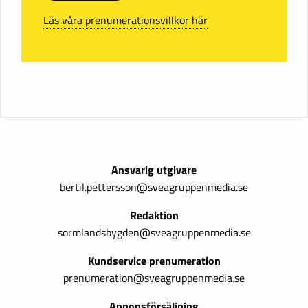
Läs våra prenumerationsvillkor här
Ansvarig utgivare
bertil.pettersson@sveagruppenmedia.se
Redaktion
sormlandsbygden@sveagruppenmedia.se
Kundservice prenumeration
prenumeration@sveagruppenmedia.se
Annonsförsäljning