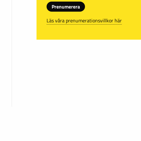
Prenumerera
Läs våra prenumerationsvillkor här