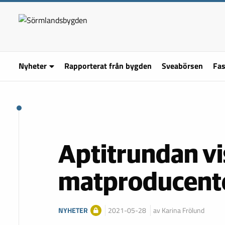
Nyheter
Rapporterat från bygden
Sveabörsen
Fas
Aptitrundan vi
matproducent
NYHETER
2021-05-28
av Karina Frölund