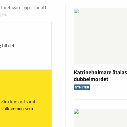
företagare öppet för att
gen.
till det.
Katrineholmare åtalas
dubbelmordet
NYHETER
sa våra korsord samt
mt välkommen som