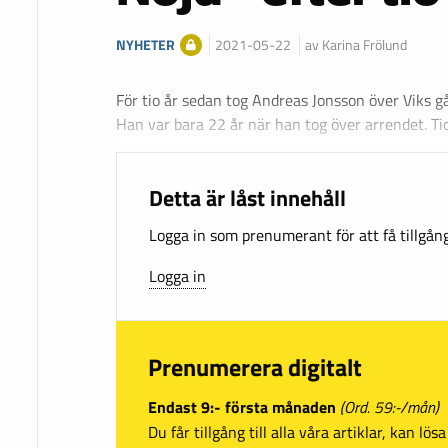
NYHETER
2021-05-22
av Karina Frölund
För tio år sedan tog Andreas Jonsson över Viks g
Han var bara 22 år när han tog över arrendet. Ti
Detta är låst innehåll
Logga in som prenumerant för att få tillgång 
Logga in
Prenumerera digitalt
Endast 9:- första månaden
(Ord. 59:-/mån)
Du får tillgång till alla våra artiklar, kan lö