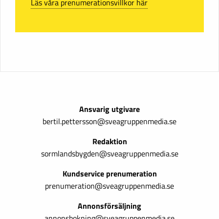
Läs våra prenumerationsvillkor här
Ansvarig utgivare
bertil.pettersson@sveagruppenmedia.se
Redaktion
sormlandsbygden@sveagruppenmedia.se
Kundservice prenumeration
prenumeration@sveagruppenmedia.se
Annonsförsäljning
annonsbokning@sveagruppenmedia.se