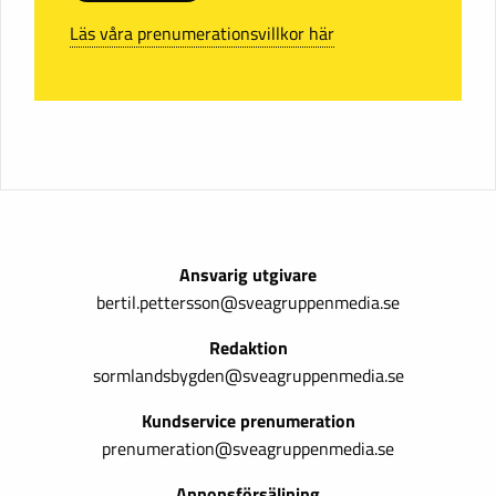
Läs våra prenumerationsvillkor här
Ansvarig utgivare
bertil.pettersson@sveagruppenmedia.se
Redaktion
sormlandsbygden@sveagruppenmedia.se
Kundservice prenumeration
prenumeration@sveagruppenmedia.se
Annonsförsäljning