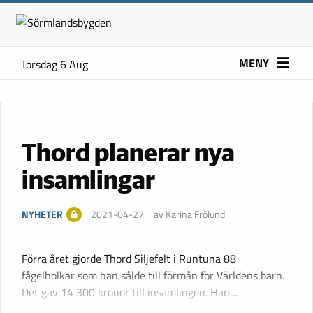
MENY
Torsdag 6 Aug
Thord planerar nya
insamlingar
NYHETER
2021-04-27
av Karina Frölund
Förra året gjorde Thord Siljefelt i Runtuna 88
fågelholkar som han sålde till förmån för Världens barn.
Det gav 14 300 kronor till insamlingen. Han…