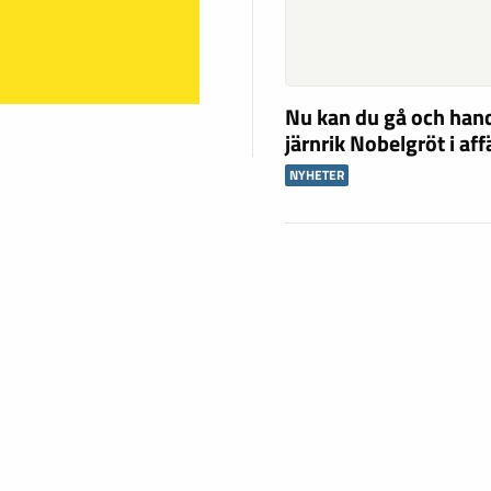
Nu kan du gå och han
järnrik Nobelgröt i af
NYHETER