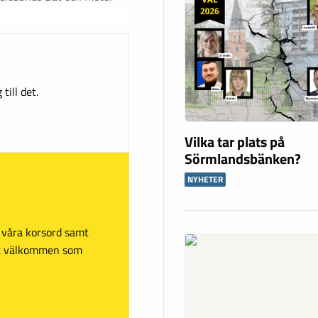
till det.
Vilka tar plats på
Sörmlandsbänken?
NYHETER
sa våra korsord samt
mt välkommen som