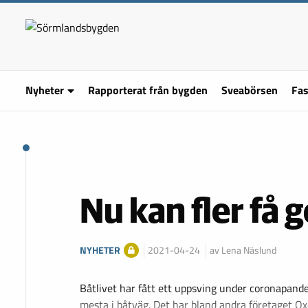
Nyheter
Rapporterat från bygden
Sveabörsen
Fas
Nu kan fler få ge
NYHETER
2021-04-24
av Lena Näslund
Båtlivet har fått ett uppsving under coronapande
mesta i båtväg. Det har bland andra företaget O