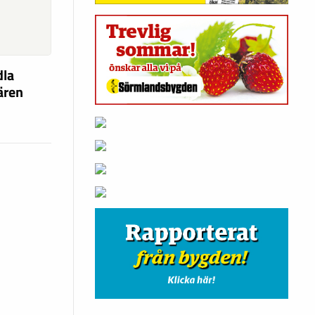
dla
fären