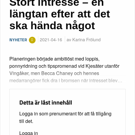
Stort intresse – en
längtan efter att det
ska hända något
2021-04-16
av Karina Frölund
NYHETER
Planeringen började ambitiöst med loppis,
ponnyridning och tipspromenad vid Kjesäter utanför
Vingåker, men Becca Chaney och hennes
medarrangörer fick dra i bromsen när intresset blev…
Detta är låst innehåll
Logga in som prenumerant för att få tillgång
till det.
Logga in