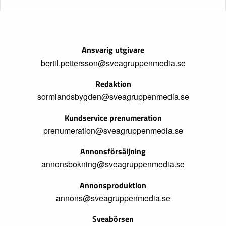
Ansvarig utgivare
bertil.pettersson@sveagruppenmedia.se
Redaktion
sormlandsbygden@sveagruppenmedia.se
Kundservice prenumeration
prenumeration@sveagruppenmedia.se
Annonsförsäljning
annonsbokning@sveagruppenmedia.se
Annonsproduktion
annons@sveagruppenmedia.se
Sveabörsen