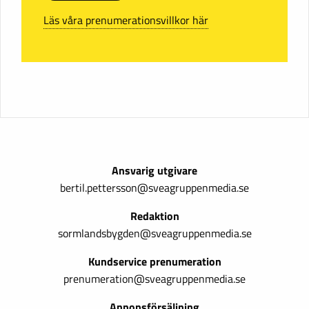
Läs våra prenumerationsvillkor här
Ansvarig utgivare
bertil.pettersson@sveagruppenmedia.se
Redaktion
sormlandsbygden@sveagruppenmedia.se
Kundservice prenumeration
prenumeration@sveagruppenmedia.se
Annonsförsäljning