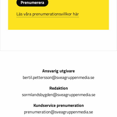
Prenumerera
Läs våra prenumerationsvillkor här
Ansvarig utgivare
bertil.pettersson@sveagruppenmedia.se
Redaktion
sormlandsbygden@sveagruppenmedia.se
Kundservice prenumeration
prenumeration@sveagruppenmedia.se