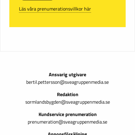
Läs våra prenumerationsvillkor här
Ansvarig utgivare
bertil.pettersson@sveagruppenmedia.se
Redaktion
sormlandsbygden@sveagruppenmedia.se
Kundservice prenumeration
prenumeration@sveagruppenmedia.se
Annonsförsäljning