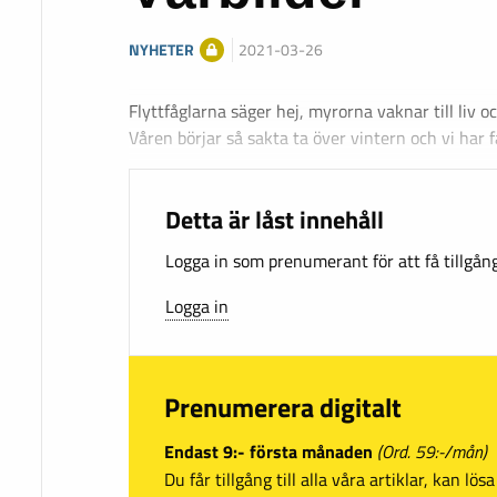
NYHETER
2021-03-26
Flyttfåglarna säger hej, myrorna vaknar till liv o
Våren börjar så sakta ta över vintern och vi har 
Detta är låst innehåll
Logga in som prenumerant för att få tillgång 
Logga in
Prenumerera digitalt
Endast 9:- första månaden
(Ord. 59:-/mån)
Du får tillgång till alla våra artiklar, kan lö