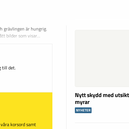
ch grävlingen är hungrig.
fått bilder som visar…
till det.
Nytt skydd med utsikt
myrar
NYHETER
sa våra korsord samt