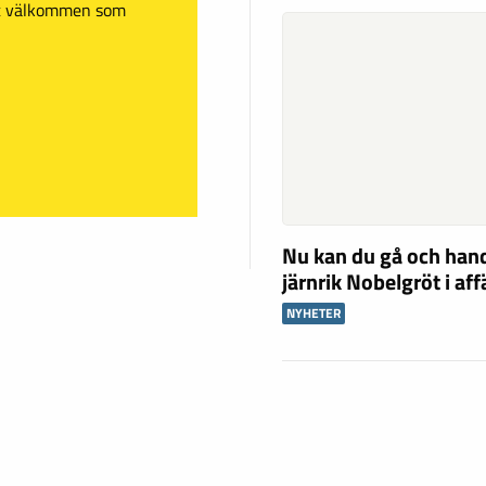
mt välkommen som
Nu kan du gå och han
järnrik Nobelgröt i af
NYHETER