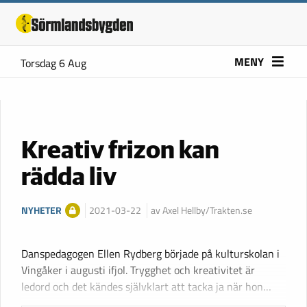
MENY
Torsdag 6 Aug
Kreativ frizon kan
rädda liv
NYHETER
2021-03-22
av Axel Hellby/Trakten.se
Danspedagogen Ellen Rydberg började på kulturskolan i
Vingåker i augusti ifjol. Trygghet och kreativitet är
ledord och det kändes självklart att tacka ja när hon…