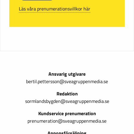
Läs våra prenumerationsvillkor här
Ansvarig utgivare
bertil.pettersson@sveagruppenmedia.se
Redaktion
sormlandsbygden@sveagruppenmedia.se
Kundservice prenumeration
prenumeration@sveagruppenmedia.se
Annonsförsäljning