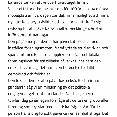
bärande tanke i att vi överhuvudtaget finns till.
Vi ser ett starkt behov, nu som för 100 år sen, av många
mötesplatser i vardagen där det finns möjlighet att finna
ny kunskap, bryta åsikter och tankar samt skaffa sig
redskap för att påverka samhällsutvecklingen. Vi står
inför stora utmaningar.
Den pågående pandemin har påverkat oss alla med
inställda föreningsmöten, framflyttade studiecirklar, och
sparsamt med kulturella upplevelser. När det lokala
föreningslivet får stå tillbaka påverkas inte bara den
enskildas vardag, det har även betydelse för tillit,
demokrati och folkhälsa.
Den lokala demokratin påverkas också. Redan innan
pandemin såg vi en minskning av det politiska
engagemanget runt om i landet. Var tredje person
tvivlar idag på sin egen förmåga att delta i en grupp eller
förening som sysslar med politiska frågor. Var fjärde
person har aldrig försökt påverka i en samhällsfråga. Det