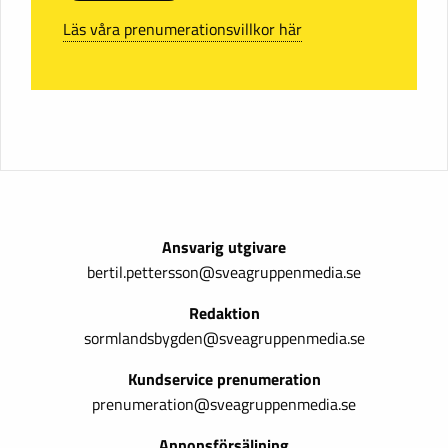
Läs våra prenumerationsvillkor här
Ansvarig utgivare
bertil.pettersson@sveagruppenmedia.se
Redaktion
sormlandsbygden@sveagruppenmedia.se
Kundservice prenumeration
prenumeration@sveagruppenmedia.se
Annonsförsäljning