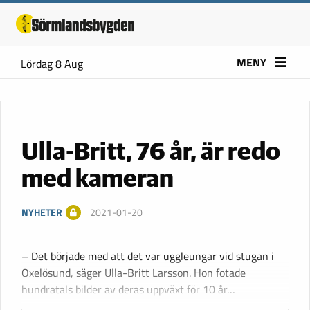
MENY
Lördag 8 Aug
Ulla-Britt, 76 år, är redo
med kameran
NYHETER
2021-01-20
– Det började med att det var uggleungar vid stugan i
Oxelösund, säger Ulla-Britt Larsson. Hon fotade
hundratals bilder av deras uppväxt för 10 år…