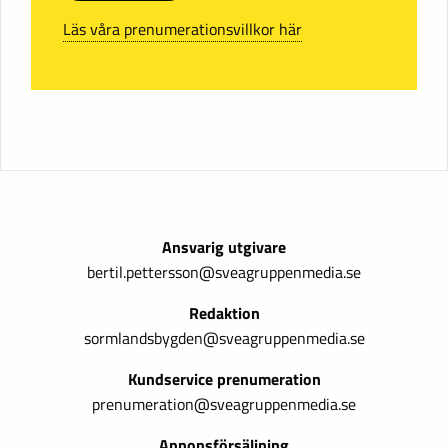
Läs våra prenumerationsvillkor här
Ansvarig utgivare
bertil.pettersson@sveagruppenmedia.se
Redaktion
sormlandsbygden@sveagruppenmedia.se
Kundservice prenumeration
prenumeration@sveagruppenmedia.se
Annonsförsäljning