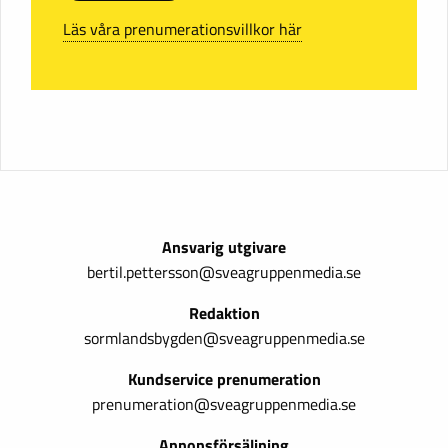
Läs våra prenumerationsvillkor här
Ansvarig utgivare
bertil.pettersson@sveagruppenmedia.se
Redaktion
sormlandsbygden@sveagruppenmedia.se
Kundservice prenumeration
prenumeration@sveagruppenmedia.se
Annonsförsäljning