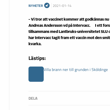
NYHETER
2021-01-14
– Vi tror att vaccinet kommer att godkännas nu
Andreas Andersson vd på Intervacc. I ett for
tillsammans med Lantbruks-universitetet SLU o
har Intervacc tagit fram ett vaccin mot den s
kvarka.
Lästips:
Villa brann ner till grunden i Sköldinge