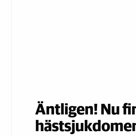
Äntligen! Nu f
hästsjukdomen