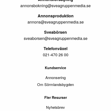
annonsbokning@sveagruppenmedia.se
Annonsproduktion
annons@sveagruppenmedia.se
Sveabörsen
sveaborsen@sveagruppenmedia.se
Telefonväxel
021-470 26 00
Kundservice
Annonsering
Om Sörmlandsbygden
Fler Resurser
Nyhetsbrev