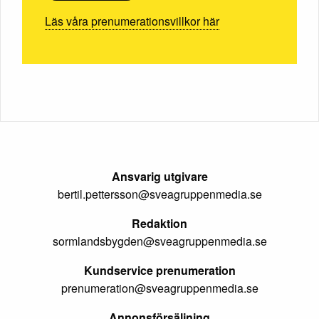
Läs våra prenumerationsvillkor här
Ansvarig utgivare
bertil.pettersson@sveagruppenmedia.se
Redaktion
sormlandsbygden@sveagruppenmedia.se
Kundservice prenumeration
prenumeration@sveagruppenmedia.se
Annonsförsäljning