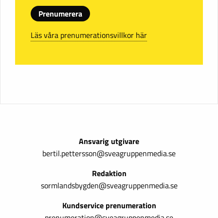
Prenumerera
Läs våra prenumerationsvillkor här
Ansvarig utgivare
bertil.pettersson@sveagruppenmedia.se
Redaktion
sormlandsbygden@sveagruppenmedia.se
Kundservice prenumeration
prenumeration@sveagruppenmedia.se