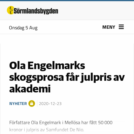
MENY
Onsdag 5 Aug
Ola Engelmarks
skogsprosa får julpris av
akademi
NYHETER
2020-12-23
Författare Ola Engelmark i Mellösa har fått 50 000
kronor i julpris av Samfundet De Nio.