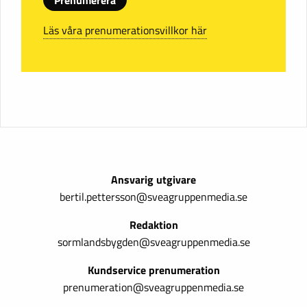
Prenumerera
Läs våra prenumerationsvillkor här
Ansvarig utgivare
bertil.pettersson@sveagruppenmedia.se
Redaktion
sormlandsbygden@sveagruppenmedia.se
Kundservice prenumeration
prenumeration@sveagruppenmedia.se