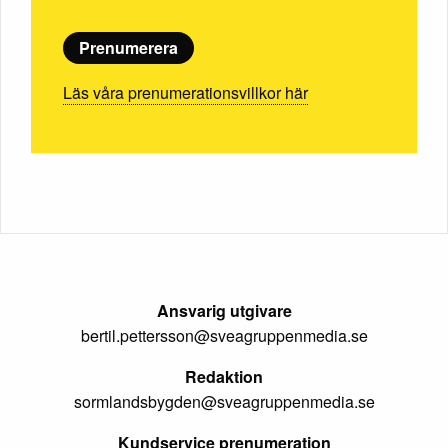
Prenumerera
Läs våra prenumerationsvillkor här
Ansvarig utgivare
bertil.pettersson@sveagruppenmedia.se
Redaktion
sormlandsbygden@sveagruppenmedia.se
Kundservice prenumeration