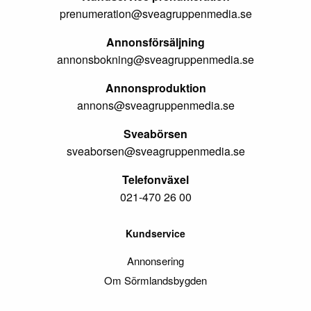
prenumeration@sveagruppenmedia.se
Annonsförsäljning
annonsbokning@sveagruppenmedia.se
Annonsproduktion
annons@sveagruppenmedia.se
Sveabörsen
sveaborsen@sveagruppenmedia.se
Telefonväxel
021-470 26 00
Kundservice
Annonsering
Om Sörmlandsbygden