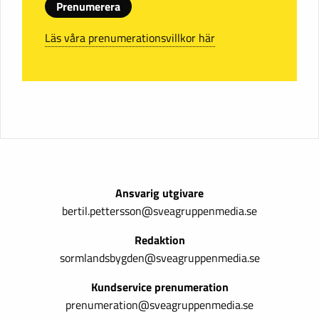
Prenumerera
Läs våra prenumerationsvillkor här
Ansvarig utgivare
bertil.pettersson@sveagruppenmedia.se
Redaktion
sormlandsbygden@sveagruppenmedia.se
Kundservice prenumeration
prenumeration@sveagruppenmedia.se