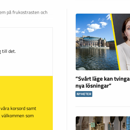
em på frukostrasten och
till det.
”Svårt läge kan tving
nya lösningar”
NYHETER
sa våra korsord samt
mt välkommen som