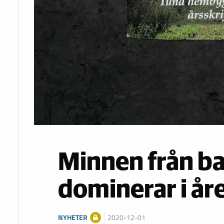
Minnen från b
dominerar i år
NYHETER
2020-12-01