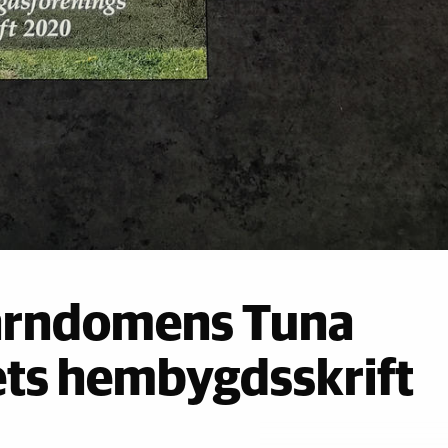
arndomens Tuna
ets hembygdsskrift