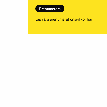
Prenumerera
Läs våra prenumerationsvillkor här