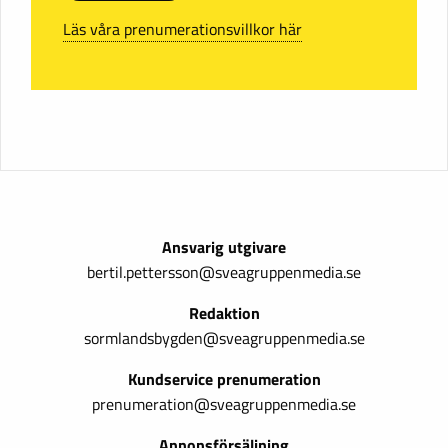
Läs våra prenumerationsvillkor här
Ansvarig utgivare
bertil.pettersson@sveagruppenmedia.se
Redaktion
sormlandsbygden@sveagruppenmedia.se
Kundservice prenumeration
prenumeration@sveagruppenmedia.se
Annonsförsäljning