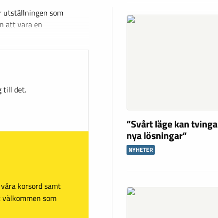
er utställningen som
n att vara en
till det.
”Svårt läge kan tving
nya lösningar”
NYHETER
sa våra korsord samt
mt välkommen som