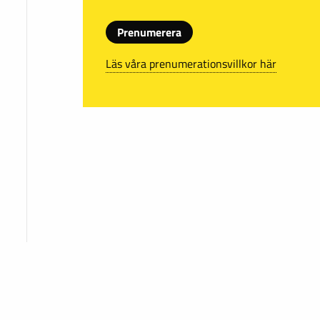
Prenumerera
Läs våra prenumerationsvillkor här