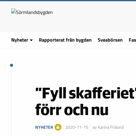
Nyheter
Rapporterat från bygden
Sveabörsen
Fas
”Fyll skafferiet
förr och nu
NYHETER
2020-11-15
av Karina Frölund