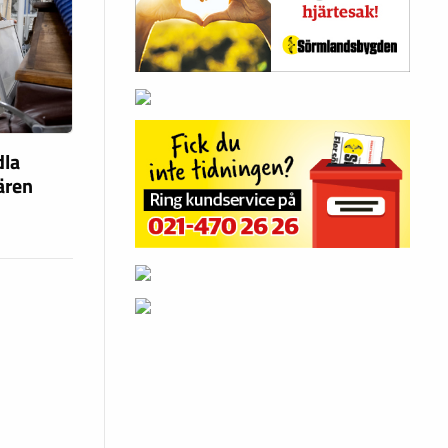
dla
fären