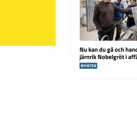
Nu kan du gå och han
järnrik Nobelgröt i af
NYHETER