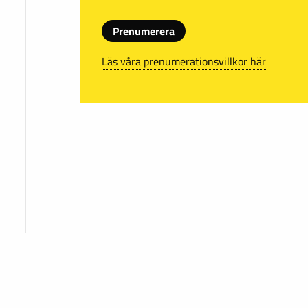
Prenumerera
Läs våra prenumerationsvillkor här