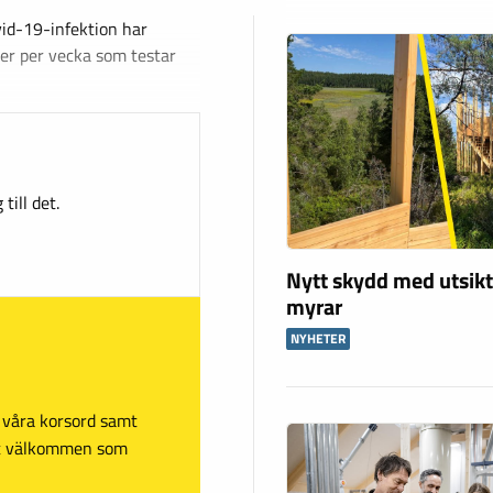
vid-19-infektion har
er per vecka som testar
till det.
Nytt skydd med utsikt
myrar
NYHETER
sa våra korsord samt
mt välkommen som