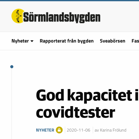
Nyheter
Rapporterat från bygden
Sveabörsen
Fas
God kapacitet i 
covidtester
NYHETER
2020-11-06
av Karina Frölund