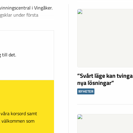
inningscentral i Vingåker.
ngsklar under första
till det.
”Svårt läge kan tving
nya lösningar”
NYHETER
sa våra korsord samt
mt välkommen som