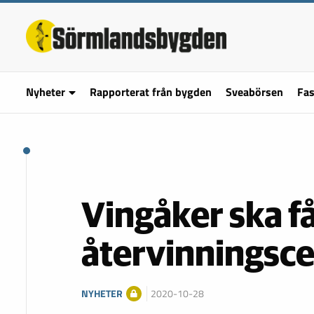
Nyheter
Rapporterat från bygden
Sveabörsen
Fas
Vingåker ska f
återvinningsce
NYHETER
2020-10-28