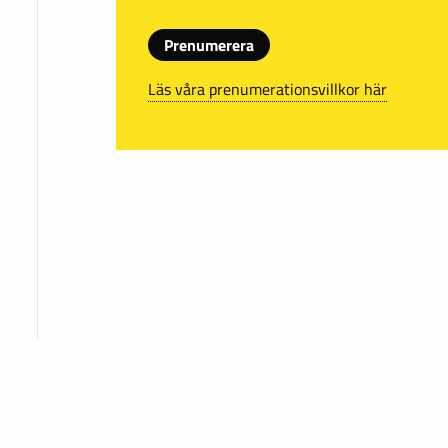
Prenumerera
Läs våra prenumerationsvillkor här