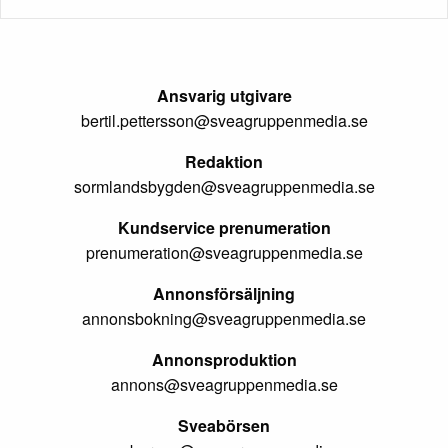
Ansvarig utgivare
bertil.pettersson@sveagruppenmedia.se
Redaktion
sormlandsbygden@sveagruppenmedia.se
Kundservice prenumeration
prenumeration@sveagruppenmedia.se
Annonsförsäljning
annonsbokning@sveagruppenmedia.se
Annonsproduktion
annons@sveagruppenmedia.se
Sveabörsen