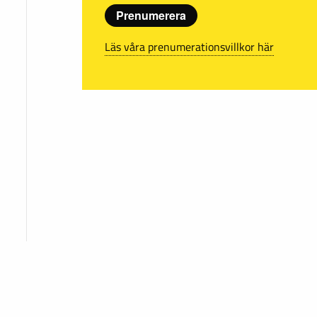
Prenumerera
Läs våra prenumerationsvillkor här