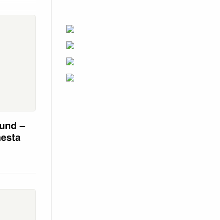
sund –
nesta