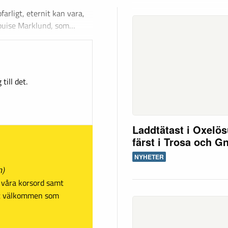
 ofarligt, eternit kan vara,
 Louise Marklund, som…
till det.
Laddtätast i Oxelö
färst i Trosa och G
NYHETER
n)
sa våra korsord samt
mt välkommen som