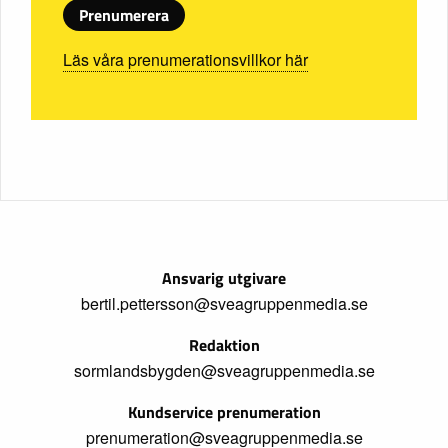
Prenumerera
Läs våra prenumerationsvillkor här
Ansvarig utgivare
bertil.pettersson@sveagruppenmedia.se
Redaktion
sormlandsbygden@sveagruppenmedia.se
Kundservice prenumeration
prenumeration@sveagruppenmedia.se