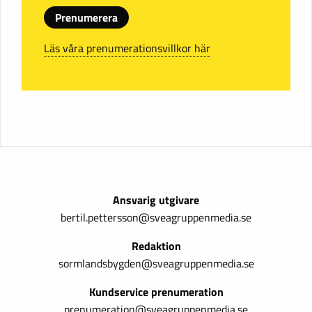
Prenumerera
Läs våra prenumerationsvillkor här
Ansvarig utgivare
bertil.pettersson@sveagruppenmedia.se
Redaktion
sormlandsbygden@sveagruppenmedia.se
Kundservice prenumeration
prenumeration@sveagruppenmedia.se