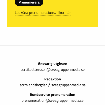
Prenumerera
Läs våra prenumerationsvillkor här
Ansvarig utgivare
bertil.pettersson@sveagruppenmedia.se
Redaktion
sormlandsbygden@sveagruppenmedia.se
Kundservice prenumeration
prenumeration@sveagruppenmedia.se