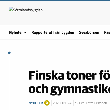
Nyheter
Rapporterat från bygden
Sveabörsen
Fas
Finska toner 
och gymnastik
NYHETER
2020-01-24
av Eva-Lotta Eriksson