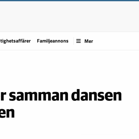
tighetsaffärer
Familjeannons
Mer
för samman dansen
en