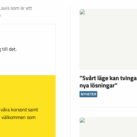
Lavis som är ett
.
till det.
”Svårt läge kan tving
nya lösningar”
NYHETER
sa våra korsord samt
mt välkommen som