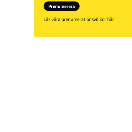
Prenumerera
Läs våra prenumerationsvillkor här