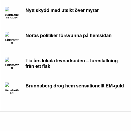
Nytt skydd med utsikt över myrar
SÖRMLAND
SBYGDEN
Noras politiker försvunna på hemsidan
LÄNSPOSTE
N
Tio års lokala levnadsöden – föreställning
från ett flak
LÄNSPOSTE
N
Brunnsberg drog hem sensationellt EM-guld
DALABYGD
EN