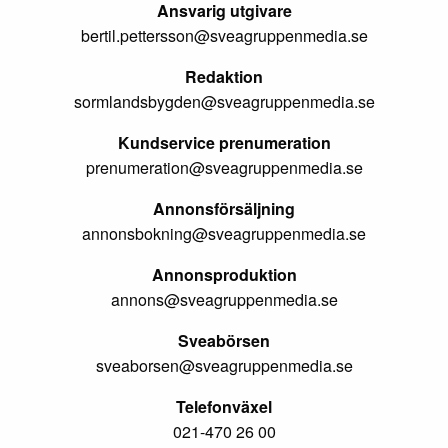
Ansvarig utgivare
bertil.pettersson@sveagruppenmedia.se
Redaktion
sormlandsbygden@sveagruppenmedia.se
Kundservice prenumeration
prenumeration@sveagruppenmedia.se
Annonsförsäljning
annonsbokning@sveagruppenmedia.se
Annonsproduktion
annons@sveagruppenmedia.se
Sveabörsen
sveaborsen@sveagruppenmedia.se
Telefonväxel
021-470 26 00