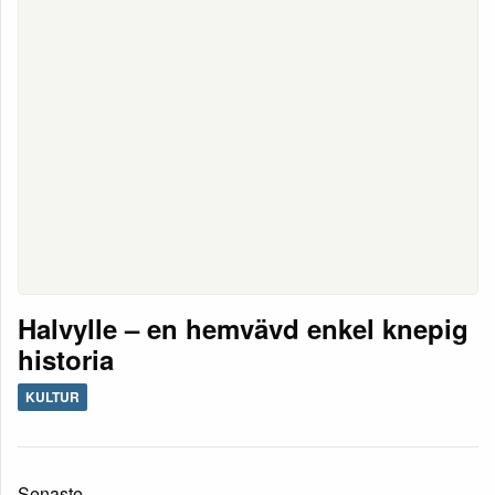
Halvylle – en hemvävd enkel knepig
historia
KULTUR
Senaste