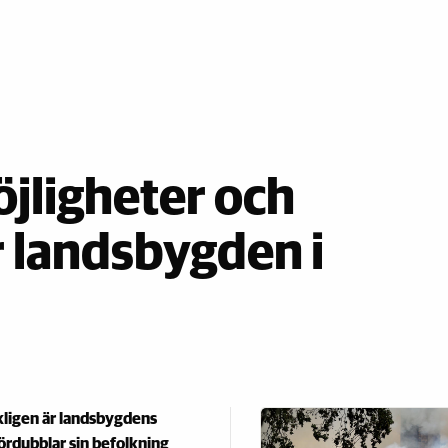
ligheter och
 landsbygden i
igen är landsbygdens
ördubblar sin befolkning