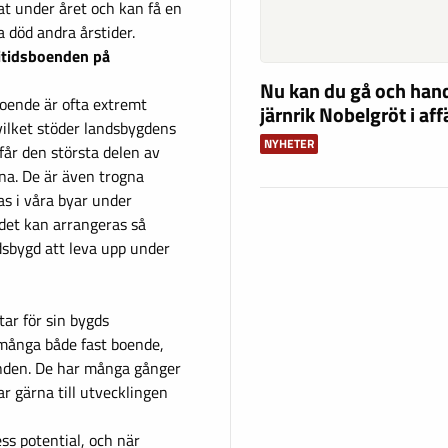
at under året och kan få en
a död andra årstider.
itidsboenden på
Nu kan du gå och han
sboende är ofta extremt
järnrik Nobelgröt i af
 vilket stöder landsbygdens
NYHETER
 får den största delen av
rna. De är även trogna
s i våra byar under
 det kan arrangeras så
dsbygd att leva upp under
ar för sin bygds
 många både fast boende,
oenden. De har många gånger
ar gärna till utvecklingen
ess potential, och när