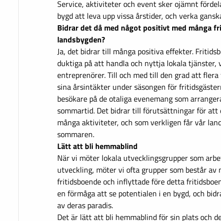
Service, aktiviteter och event sker ojämnt fördel
bygd att leva upp vissa årstider, och verka gansk
Bidrar det då med något positivt med många fr
landsbygden?
Ja, det bidrar till många positiva effekter. Fritid
duktiga på att handla och nyttja lokala tjänster,
entreprenörer. Till och med till den grad att flera
sina årsintäkter under säsongen för fritidsgäste
besökare på de otaliga evenemang som arrangera
sommartid. Det bidrar till förutsättningar för att
många aktiviteter, och som verkligen får vår lan
sommaren.
Lätt att bli hemmablind
När vi möter lokala utvecklingsgrupper som arbet
utveckling, möter vi ofta grupper som består av
fritidsboende och inflyttade före detta fritidsb
en förmåga att se potentialen i en bygd, och bidr
av deras paradis.
Det är lätt att bli hemmablind för sin plats och d