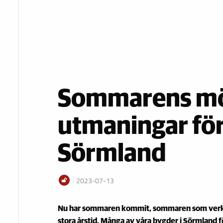
Sommarens möj
utmaningar för
Sörmland
2023-07-13
Nu har sommaren kommit, sommaren som verkl
stora årstid. Många av våra bygder i Sörmland f