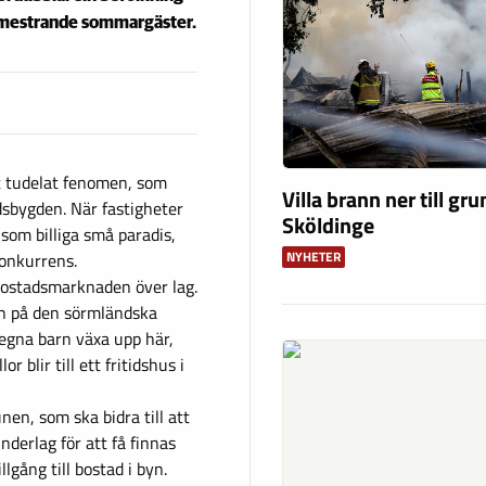
semestrande sommargäster.
t tudelat fenomen, som
Villa brann ner till gru
dsbygden. När fastigheter
Sköldinge
som billiga små paradis,
NYHETER
konkurrens.
 bostadsmarknaden över lag.
n på den sörmländska
egna barn växa upp här,
r blir till ett fritidshus i
en, som ska bidra till att
derlag för att få finnas
llgång till bostad i byn.