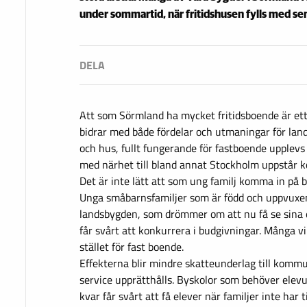
under sommartid, när fritidshusen fylls med 
Att som Sörmland ha mycket fritidsboende är et
bidrar med både fördelar och utmaningar för lan
och hus, fullt fungerande för fastboende upplevs 
med närhet till bland annat Stockholm uppstår 
Det är inte lätt att som ung familj komma in på
Unga småbarnsfamiljer som är född och uppvuxe
landsbygden, som drömmer om att nu få se sina 
får svårt att konkurrera i budgivningar. Många villo
stället för fast boende.
Effekterna blir mindre skatteunderlag till kommun
service upprätthålls. Byskolor som behöver elevun
kvar får svårt att få elever när familjer inte har ti