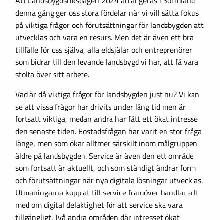
Att Landsbygdsriksdagen 2024 arrangeras i Sörmland
denna gång ger oss stora fördelar när vi vill sätta fokus
på viktiga frågor och förutsättningar för landsbygden att
utvecklas och vara en resurs. Men det är även ett bra
tillfälle för oss själva, alla eldsjälar och entreprenörer
som bidrar till den levande landsbygd vi har, att få vara
stolta över sitt arbete.
Vad är då viktiga frågor för landsbygden just nu? Vi kan
se att vissa frågor har drivits under lång tid men är
fortsatt viktiga, medan andra har fått ett ökat intresse
den senaste tiden. Bostadsfrågan har varit en stor fråga
länge, men som ökar alltmer särskilt inom målgruppen
äldre på landsbygden. Service är även den ett område
som fortsatt är aktuellt, och som ständigt ändrar form
och förutsättningar när nya digitala lösningar utvecklas.
Utmaningarna kopplat till service framöver handlar allt
med om digital delaktighet för att service ska vara
tillgängligt. Två andra områden där intresset ökat