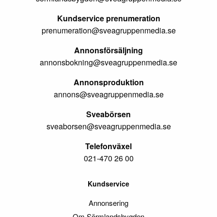
Kundservice prenumeration
prenumeration@sveagruppenmedia.se
Annonsförsäljning
annonsbokning@sveagruppenmedia.se
Annonsproduktion
annons@sveagruppenmedia.se
Sveabörsen
sveaborsen@sveagruppenmedia.se
Telefonväxel
021-470 26 00
Kundservice
Annonsering
Om Sörmlandsbygden