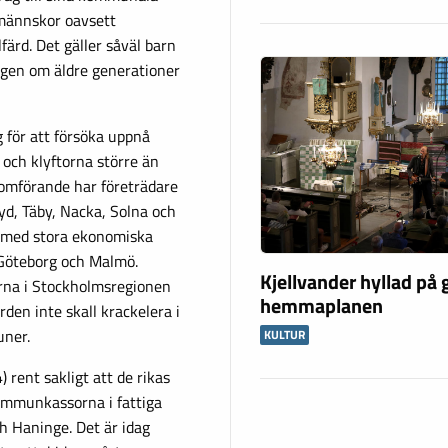
männskor oavsett
lfärd. Det gäller såväl barn
gen om äldre generationer
g för att försöka uppnå
och klyftorna större än
nomförande har företrädare
d, Täby, Nacka, Solna och
r med stora ekonomiska
l Göteborg och Malmö.
Kjellvander hyllad på
erna i Stockholmsregionen
hemmaplanen
ärden inte skall krackelera i
ner.
KULTUR
 rent sakligt att de rikas
kommunkassorna i fattiga
 Haninge. Det är idag