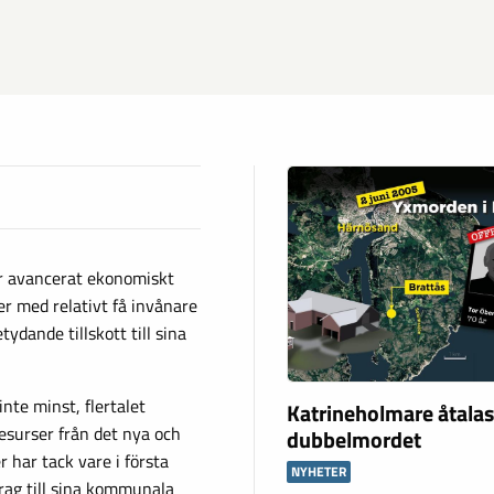
er avancerat ekonomiskt
 med relativt få invånare
dande tillskott till sina
te minst, flertalet
Katrineholmare åtalas
esurser från det nya och
dubbelmordet
har tack vare i första
NYHETER
drag till sina kommunala