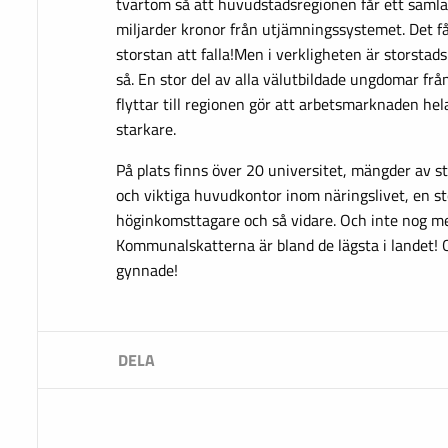
tvärtom så att huvudstadsregionen får ett samla
miljarder kronor från utjämningssystemet. Det f
storstan att falla!Men i verkligheten är storsta
så. En stor del av alla välutbildade ungdomar fr
flyttar till regionen gör att arbetsmarknaden hela
starkare.
På plats finns över 20 universitet, mängder av s
och viktiga huvudkontor inom näringslivet, en st
höginkomsttagare och så vidare. Och inte nog me
Kommunalskatterna är bland de lägsta i landet! 
gynnade!