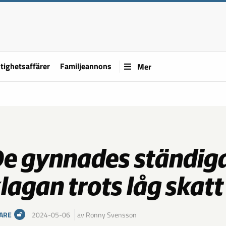
tighetsaffärer
Familjeannons
Mer
e gynnades ständig
lagan trots låg skatt
ARE
2024-05-06
av Ronny Svensson