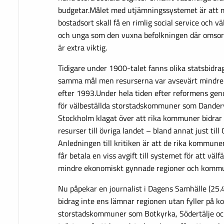
budgetar.Målet med utjämningssystemet är att 
bostadsort skall få en rimlig social service och vä
och unga som den vuxna befolkningen där omsor
är extra viktig.
Tidigare under 1900-talet fanns olika statsbidra
samma mål men resurserna var avsevärt mindre 
efter 1993.Under hela tiden efter reformens ge
för välbeställda storstadskommuner som Dandery
Stockholm klagat över att rika kommuner bidra
resurser till övriga landet – bland annat just til
Anledningen till kritiken är att de rika kommun
får betala en viss avgift till systemet för att välf
mindre ekonomiskt gynnade regioner och kommu
Nu påpekar en journalist i Dagens Samhälle (25.4)
bidrag inte ens lämnar regionen utan fyller på 
storstadskommuner som Botkyrka, Södertälje och