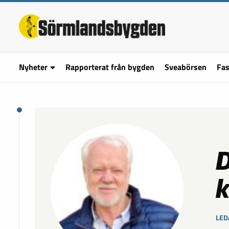
Nyheter
Rapporterat från bygden
Sveabörsen
Fas
D
k
LED