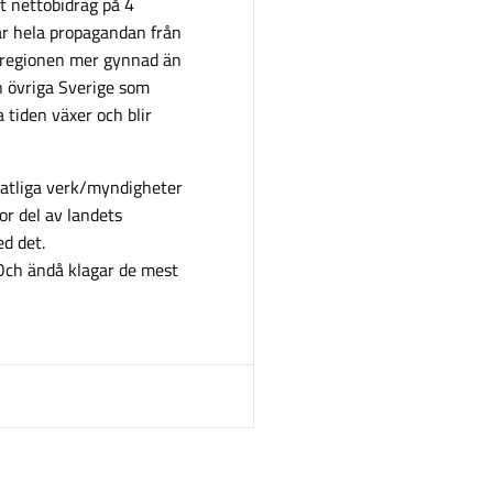
t nettobidrag på 4
år hela propagandan från
dsregionen mer gynnad än
ån övriga Sverige som
 tiden växer och blir
tatliga verk/myndigheter
or del av landets
d det.
Och ändå klagar de mest