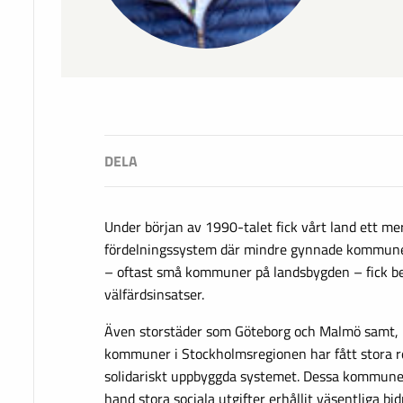
Under början av 1990-talet fick vårt land ett m
fördelningssystem där mindre gynnade kommuner
– oftast små kommuner på landsbygden – fick bety
välfärdsinsatser.
Även storstäder som Göteborg och Malmö samt, in
kommuner i Stockholmsregionen har fått stora r
solidariskt uppbyggda systemet. Dessa kommuner 
hand stora sociala utgifter erhållit väsentliga bi