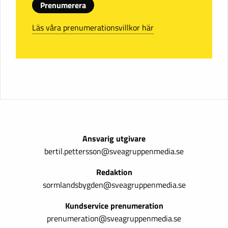
Prenumerera
Läs våra prenumerationsvillkor här
Ansvarig utgivare
bertil.pettersson@sveagruppenmedia.se
Redaktion
sormlandsbygden@sveagruppenmedia.se
Kundservice prenumeration
prenumeration@sveagruppenmedia.se