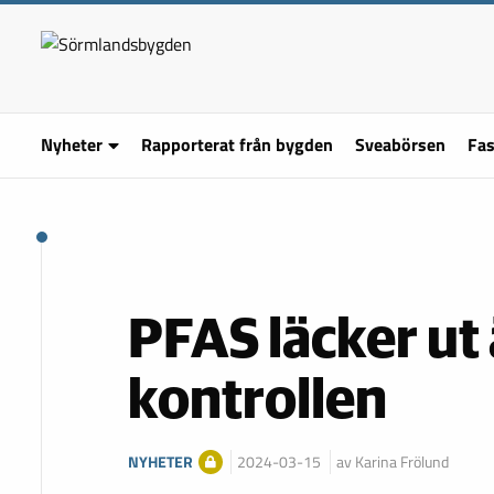
Nyheter
Rapporterat från bygden
Sveabörsen
Fas
PFAS läcker ut
kontrollen
NYHETER
2024-03-15
av Karina Frölund